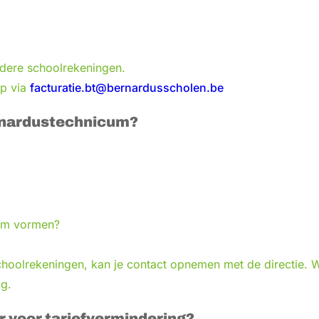
dere schoolrekeningen.
op via
facturatie.bt@bernardusscholen.be
ernardustechnicum?
eem vormen?
schoolrekeningen, kan je contact opnemen met de directie.
ag.
er voor tariefvermindering?